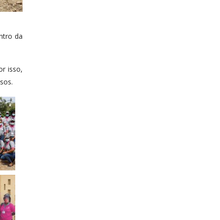
ntro da
r isso,
isos.