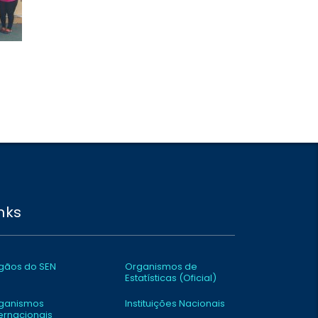
inks
gãos do SEN
Organismos de
Estatísticas (Oficial)
ganismos
Instituições Nacionais
ternacionais