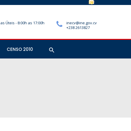
ias Úteis - 8:00h as 17:00h
inecv@ine.gov.cv
+238 2613827
CENSO 2010