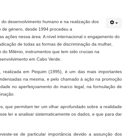
 do desenvolvimento humano e na realização dos
de de género, desde 1994 procedeu a
as ações nessa área. A nível internacional o engajamento do
adicação de todas as formas de discriminação da mulher,
do Milénio, instrumentos que tem sido crucias na
desenvolvimento em Cabo Verde.
 realizada em Pequim (1995), é um das mais importantes
 e condensadas na mesma, e pelo chamado á ação na promoção
iedade no aperfeiçoamento do marco legal, na formulação de
minação.
dos, que permitam ter um olhar aprofundado sobre a realidade
se ler e analisar sistematicamente os dados, e que para dar
este-se de particular importância devido a assunção dos