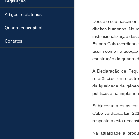
Legislação
Artigos e relatórios
Desde o seu nasciment
Quadro conceptual
direitos humanos. No r
institucionalização de
Contatos
Estado Cabo-verdiano s
assim como na adoção d
construção do quadro d
A Declaração de Pequ
referências, entre out
da igualdade de género
políticas e na impleme
Subjacente a estas con
Cabo-verdiana. Em 2010
resposta a esta necess
Na atualidade a produ