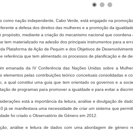
o como nação independente, Cabo Verde, está engajado na promoção
eferente a defesa dos direitos das mulheres e a promoção da igualda
ste propósito, mediante a criação do mecanismo nacional que coordena 
e tem materializado na adesão dos principais instrumentos para a err
a Plataforma de Ação de Pequim e dos Objetivos de Desenvolvimento 
e referência que tem alimentado os processos de planificação e de 
im emanada da IV Conferência das Nações Unidas sobre a Mulher,
ros elementos pelas contribuições teórico conceituais consolidadas
, a qual constitui uma guia que tem orientado os governos e a soc
ntação de programas para promover a igualdade e para evitar a discri
siderações está a importância da leitura, análise e divulgação de da
 já se manifestava uma necessidade de criar um sistema que permitis
idade foi criado o Observatório de Género em 2012.
ção, análise e leitura de dados com uma abordagem de género rev