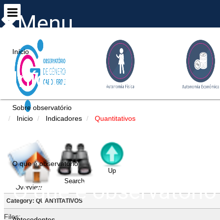
Menu
Início
Início
Sobre observatório
Inicio
Indicadores
Quantitativos
Sobre observatório
O que é observatório
Up
Search
O que é observatório
Overview
Category: QUANTITATIVOS
Files:
Antecedentes