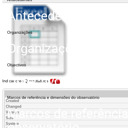
Antecedentes
Organizações
Organizações
Objectivos
Objectivos
Indicadores Quantitativos
HOT
Marcos de referência e dimensões do observatório
Created
Changed
Marcos de referênci
Version
Size
observatório
System