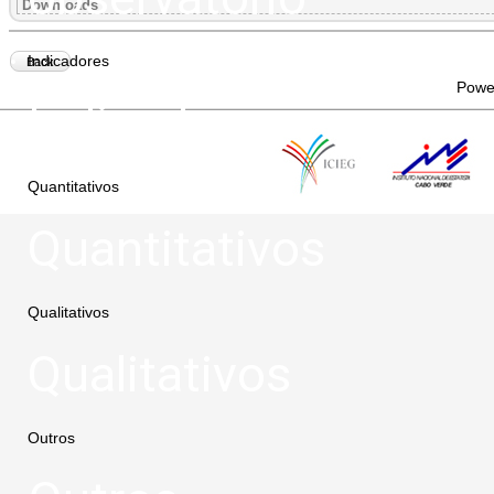
Downloads
Indicadores
Back
Powe
Indicadores
Quantitativos
Quantitativos
Qualitativos
Qualitativos
Outros